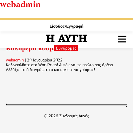
webadmin
Γίνε
τώρα
συνδρομητής στην ψηφιακή
ΑΥΓΗ με
μόνο
40€ το εξάμηνο και
60€
τον
χρόνο
Είσοδος/Εγγραφή
S
Καλημέρα κόσμε!
Συνδρομές
k
i
webadmin
|
29 Ιανουαρίου 2022
p
Καλωσήλθατε στο WordPress! Αυτό είναι το πρώτο σας άρθρο.
t
Αλλάξτε το ή διαγράψτε το και αρχίστε να γράφετε!
o
t
h
e
c
o
n
t
e
n
© 2026 Συνδρομές Αυγής
t